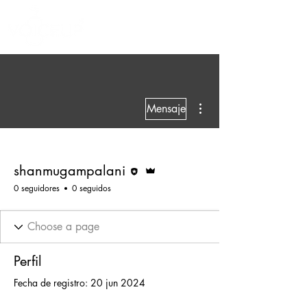
Más acciones
Mensaje
Editor
Administrador
shanmugampalani
0 seguidores
0 seguidos
Perfil
Fecha de registro: 20 jun 2024